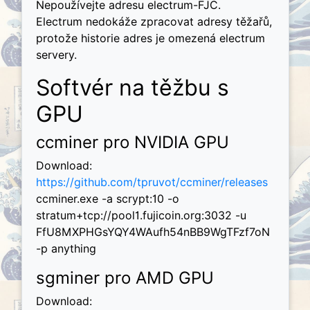
Nepoužívejte adresu electrum-FJC.
Electrum nedokáže zpracovat adresy těžařů,
protože historie adres je omezená electrum
servery.
Softvér na těžbu s
GPU
ccminer pro NVIDIA GPU
Download:
https://github.com/tpruvot/ccminer/releases
ccminer.exe -a scrypt:10 -o
stratum+tcp://pool1.fujicoin.org:3032 -u
FfU8MXPHGsYQY4WAufh54nBB9WgTFzf7oN
-p anything
sgminer pro AMD GPU
Download: