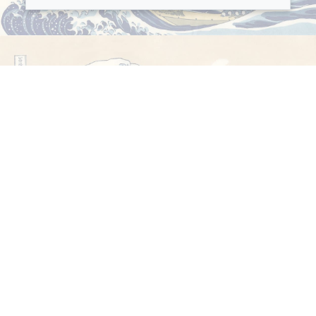
Kontakt
Podmínky užívání
Zásady ochrany osobních údajů
Autorská práva 2014-2026 | fujicoin.org | Všechna práva
vyhrazena.