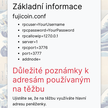
Základní informace
fujicoin.conf
rpcuser=YourUsername
rpcpassword=YourPassword
rpcallowip=127.0.0.1
server=1
rpcport=3776
port=3777
addnode=
Důležité poznámky k
adresám používaným
na těžbu
Ujistěte se, že na těžbu využíváte hlavní
adresu peněženky.