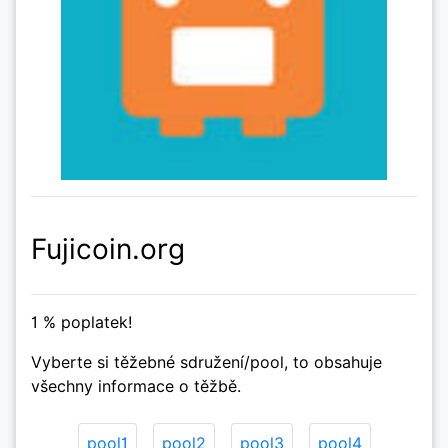
Fujicoin.org
1 % poplatek!
Vyberte si těžebné sdružení/pool, to obsahuje
všechny informace o těžbě.
pool1
pool2
pool3
pool4