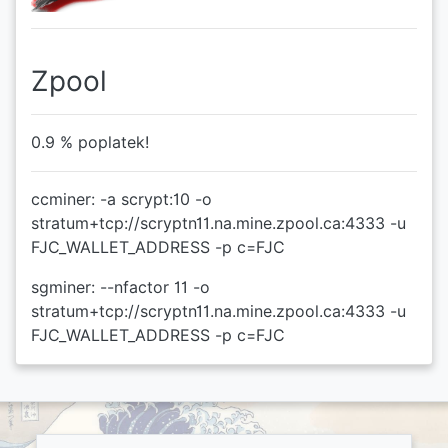
Zpool
0.9 % poplatek!
ccminer: -a scrypt:10 -o
stratum+tcp://scryptn11.na.mine.zpool.ca:4333 -u
FJC_WALLET_ADDRESS -p c=FJC
sgminer: --nfactor 11 -o
stratum+tcp://scryptn11.na.mine.zpool.ca:4333 -u
FJC_WALLET_ADDRESS -p c=FJC