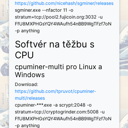
https://github.com/nicehash/sgminer/releases
sgminer.exe --nfactor 11 -o
stratum+tcp://pool2.fujicoin.org:3032 -u
FfU8MXPHGsYQY4WAufh54nBB9WgTFzf7oN
-p anything
Softvér na těžbu s
CPU
cpuminer-multi pro Linux a
Windows
Download:
https://github.com/tpruvot/cpuminer-
multi/releases
cpuminer-***.exe -a scrypt:2048 -o
stratum+tcp://cryptogrinder.com:5008 -u
FfU8MXPHGsYQY4WAufh54nBB9WgTFzf7oN
-p anything