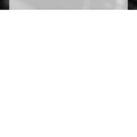
Ataix
FJC/BTC
Контакты
Условия использования
Политика конфиденциальности
Copyright В© 2014-2026 | fujicoin.org | Все Права
Защищены.